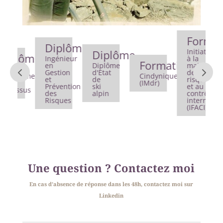
Formatio
Diplôme
Initiation
Diplôme
plôme
Ingénieur
à la
Formation
en
Diplôme
maitrise
nce
Gestion
d'Etat
des
agement
Cindynique
et
de
risques
(IMdr)
Prévention
ski
et au
essus
des
alpin
contrôle
Risques
interne
(IFACI)
Une question ? Contactez moi
En cas d’absence de réponse dans les 48h, contactez moi sur
Linkedin