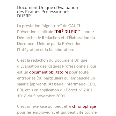
Document Unique d'Evaluation
des Risques Professionnels -
DUERP
La prestation "signature" de GAUCI
Prévention s'intitule "
DRÉ DU PIC
®
" pour :
D
émarche de
R
édaction et d'
É
laboration du
D
ocument
U
nique par la
P
révention,
l'
I
ntégration et la
C
ollaboration.
C'est la rédaction du Document Unique
d'Evaluation des Risques Professionnels, qui
est un
document obligatoire
pour toute
entreprise (ou particulier) qui embauche un
salarié (apprenti, stagiaire, intérimaire, CDD,
CDI, etc.) en application du Décret n° 2001-
1016 du 5 novembre 2001.
C'est un exercice qui peut être
chronophage
pour les employeurs, et qui peut vite tourner