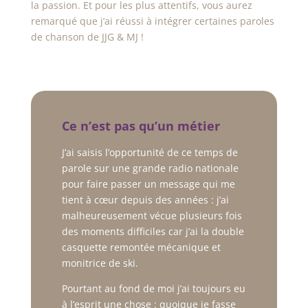
la passion. Et pour les plus attentifs, vous aurez
remarqué que j’ai réussi à intégrer certaines paroles
de chanson de JJG & MJ !
Ce n’est pas qu’un métier
J’ai saisis l’opportunité de ce temps de
parole sur une grande radio nationale
pour faire passer un message qui me
tient à cœur depuis des années : j’ai
malheureusement vécue plusieurs fois
des moments difficiles car j’ai la double
casquette remontée mécanique et
monitrice de ski.
Pourtant au fond de moi j’ai toujours eu
à l’esprit une chose : quoique je fasse