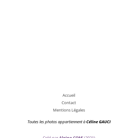
A
ccueil
Contact
Mentions Légales
Toutes les photos appartiennent
à
Céline GAUCI
Créé par
Alpine COM’
(2021)