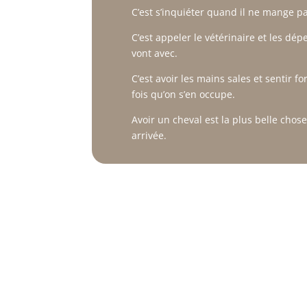
C’est s’inquiéter quand il ne mange pa
C’est appeler le vétérinaire et les dép
vont avec.
C’est avoir les mains sales et sentir f
fois qu’on s’en occupe.
Avoir un cheval est la plus belle chose
arrivée.