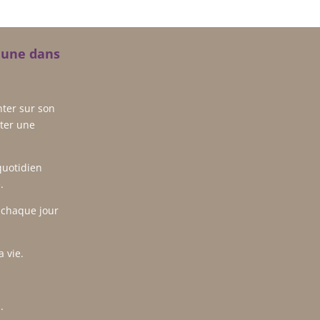
i une dans
nter sur son
rter une
quotidien
.
i chaque jour
a vie.
.