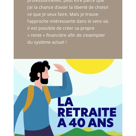
professionnelles, peut être parce que
j’ai la chance d’avoir la liberté de choisir
ce que je veux faire. Mais je trouve
l’approche intéressante dans le sens où
il est possible de créer sa propre
« rente » financière afin de s’exempter
du système actuel !