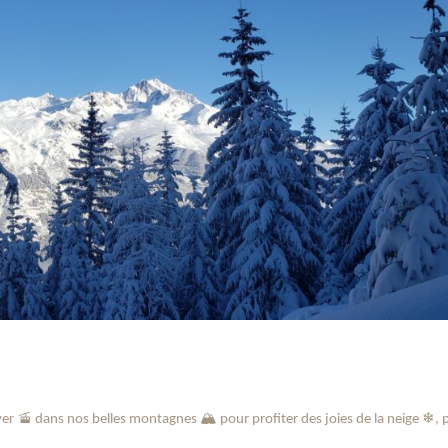
🚡
🏔
❄
ver
dans nos belles montagnes
pour profiter des joies de la neige
, 