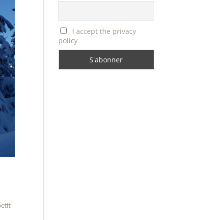
I accept the privacy
policy
petit