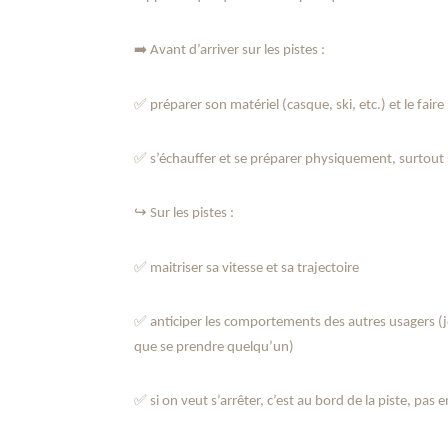
➡️
Avant d’arriver sur les pistes :
✅
préparer son matériel (casque, ski, etc.) et le faire
✅
s’échauffer et se préparer physiquement, surtout s
↪
Sur les pistes :
✅
maitriser sa vitesse et sa trajectoire
✅
anticiper les comportements des autres usagers (je
que se prendre quelqu’un)
✅
si on veut s’arrêter, c’est au bord de la piste, pas 