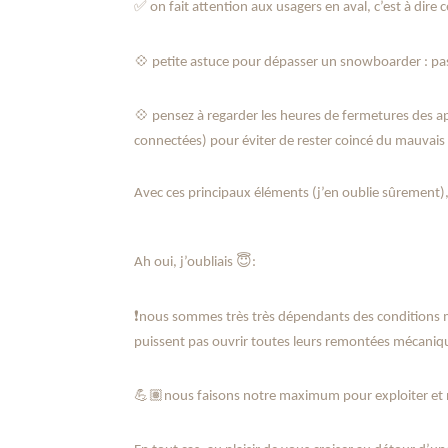
✅
on fait attention aux usagers en aval, c’est à dire 
💠
petite astuce pour dépasser un snowboarder : pass
💠
pensez à regarder les heures de fermetures des appa
connectées) pour éviter de rester coincé du mauvais
Avec ces principaux éléments (j’en oublie sûrement)
😇
Ah oui, j’oubliais
:
❗
nous sommes très très dépendants des conditions
puissent pas ouvrir toutes leurs remontées mécaniq
💪🏽
nous faisons notre maximum pour exploiter et n