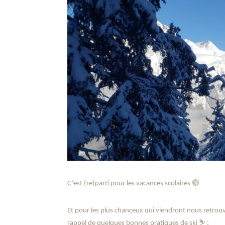
🔴
C’est (re)parti pour les vacances scolaires
Et pour les plus chanceux qui viendront nous retrou
⛷
rappel de quelques bonnes pratiques de ski
: