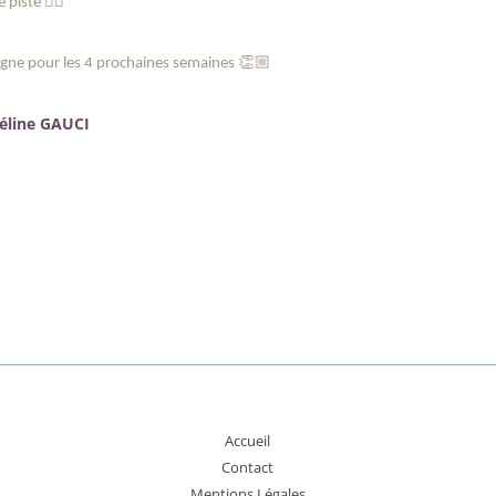
🙋‍♀️
e piste
👏🏼
tagne pour les 4 prochaines semaines
Céline GAUCI
A
ccueil
Contact
Mentions Légales