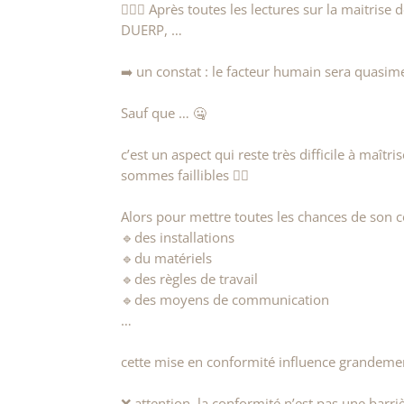
👷🏻‍♀️ Après toutes les lectures sur la maitrise 
DUERP, …
➡️ un constat : le facteur humain sera quasim
Sauf que … 🤐
c’est un aspect qui reste très difficile à ma
sommes faillibles 🤷‍♀️
Alors pour mettre toutes les chances de son c
🔹️des installations
🔹️du matériels
🔹️des règles de travail
🔹️des moyens de communication
…
cette mise en conformité influence grandemen
❌ attention, la conformité n’est pas une barr