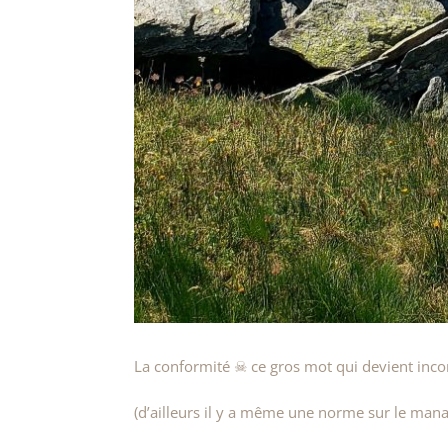
La conformité ☠ ce gros mot qui devient inco
(d’ailleurs il y a même une norme sur le man