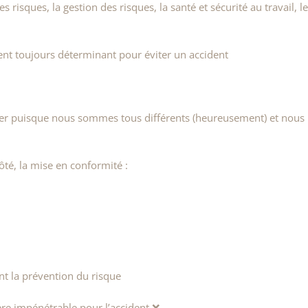
des risques, la gestion des risques, la santé et sécurité au travail, l
ent toujours déterminant pour éviter un accident
îtriser puisque nous sommes tous différents (heureusement) et nous
ôté, la mise en conformité :
t la prévention du risque
ière impénétrable pour l’accident ❌