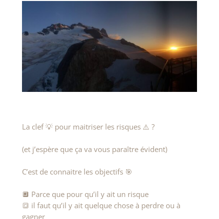
La clef 💡 pour maitriser les risques ⚠️ ?
(et j’espère que ça va vous paraître évident)
C’est de connaitre les objectifs 🎯
🔲 Parce que pour qu’il y ait un risque
🔳 il faut qu’il y ait quelque chose à perdre ou à
gagner