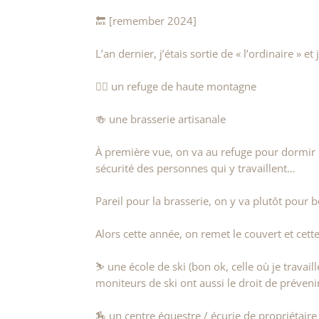
🔙 [remember 2024]
L’an dernier, j’étais sortie de « l’ordinaire » e
🧗‍♀️ un refuge de haute montagne
🍻 une brasserie artisanale
À première vue, on va au refuge pour dormir
sécurité des personnes qui y travaillent…
Pareil pour la brasserie, on y va plutôt pour bo
Alors cette année, on remet le couvert et cette
⛷ une école de ski (bon ok, celle où je travaill
moniteurs de ski ont aussi le droit de préven
🏇 un centre équestre / écurie de propriétaire