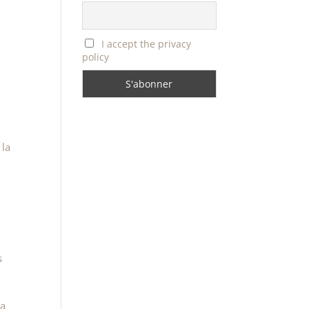
I accept the privacy
policy
 la
s
 a