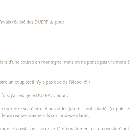
t j’avais réalisé des DUERP ⚠️ pour :
 lors d’une course en montagne, mais on ne pense pas vraiment à
ire un coup (et il n’y a pas que de l’alcool 😉)
 fois, j’ai rédigé le DUERP ⚠️ pour :
e) car notre secrétaire et nos aides-jardins sont salariés (et puis le
ir leurs risques même s’ils sont indépendants)
 (bon ici aussi, sans surprise, là où ma jument est en pension) qui