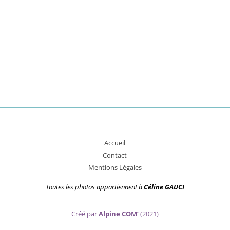
A
ccueil
Contact
Mentions Légales
Toutes les photos appartiennent
à
Céline GAUCI
Créé par
Alpine COM’
(2021)