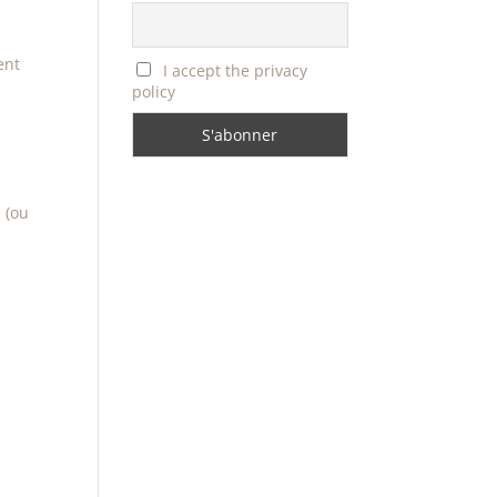
ent
I accept the privacy
policy
 (ou