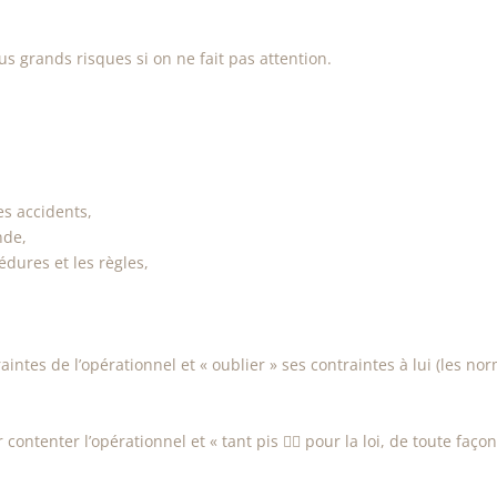
s grands risques si on ne fait pas attention.
es accidents,
nde,
édures et les règles,
intes de l’opérationnel et « oublier » ses contraintes à lui (les no
contenter l’opérationnel et « tant pis 🤷‍♀️ pour la loi, de toute faço