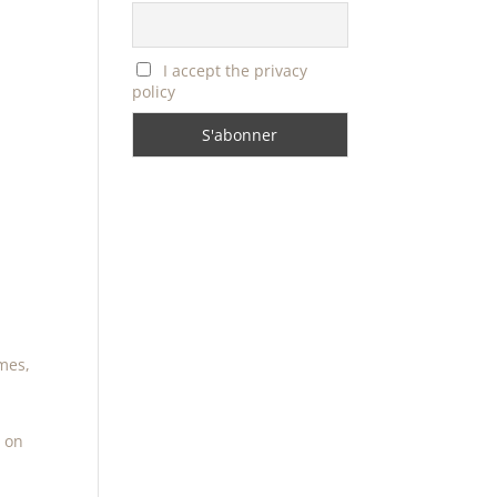
I accept the privacy
policy
rmes,
n on