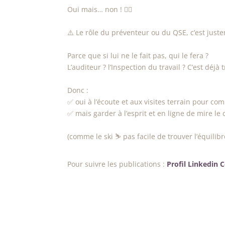
Oui mais… non ! 🙅‍♀️
⚠️ Le rôle du préventeur ou du QSE, c’est just
Parce que si lui ne le fait pas, qui le fera ?
L’auditeur ? l’Inspection du travail ? C’est déjà 
Donc :
✅️ oui à l’écoute et aux visites terrain pour co
✅️ mais garder à l’esprit et en ligne de mire l
(comme le ski ⛷️ pas facile de trouver l’équilib
Pour suivre les publications :
Profil Linkedin 