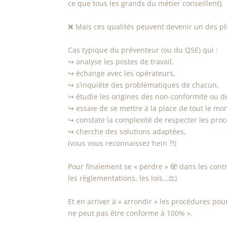
ce que tous les grands du métier conseillent).
❌️ Mais ces qualités peuvent devenir un des plu
Cas typique du préventeur (ou du QSE) qui :
↪️ analyse les postes de travail,
↪️ échange avec les opérateurs,
↪️ s’inquiète des problématiques de chacun,
↪️ étudie les origines des non-conformité ou d
↪️ essaie de se mettre à la place de tout le mo
↪️ constate la complexité de respecter les proc
↪️ cherche des solutions adaptées,
(vous vous reconnaissez hein ?!)
Pour finalement se « perdre » 🫣 dans les contra
les réglementations, les lois…⚖️)
Et en arriver à « arrondir » les procédures pour 
ne peut pas être conforme à 100% ».