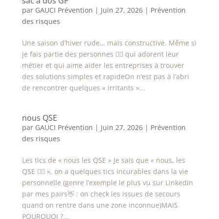
sac à dos GP
par
GAUCI Prévention
|
Juin 27, 2026
|
Prévention
des risques
Une saison d’hiver rude… mais constructive. Même si
je fais partie des personnes 👷‍♀️ qui adorent leur
métier et qui aime aider les entreprises à trouver
des solutions simples et rapideOn n’est pas à l’abri
de rencontrer quelques « irritants »...
nous QSE
par
GAUCI Prévention
|
Juin 27, 2026
|
Prévention
des risques
Les tics de « nous les QSE » Je sais que « nous, les
QSE 👷‍♀️ », on a quelques tics incurables dans la vie
personnelle (genre l’exemple le plus vu sur Linkedin
par mes pairs👋 : on check les issues de secours
quand on rentre dans une zone inconnue)MAIS
POURQUOI ?...