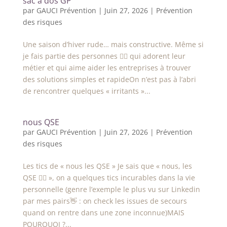
sac à dos GP
par
GAUCI Prévention
|
Juin 27, 2026
|
Prévention
des risques
Une saison d’hiver rude… mais constructive. Même si
je fais partie des personnes 👷‍♀️ qui adorent leur
métier et qui aime aider les entreprises à trouver
des solutions simples et rapideOn n’est pas à l’abri
de rencontrer quelques « irritants »...
nous QSE
par
GAUCI Prévention
|
Juin 27, 2026
|
Prévention
des risques
Les tics de « nous les QSE » Je sais que « nous, les
QSE 👷‍♀️ », on a quelques tics incurables dans la vie
personnelle (genre l’exemple le plus vu sur Linkedin
par mes pairs👋 : on check les issues de secours
quand on rentre dans une zone inconnue)MAIS
POURQUOI ?...