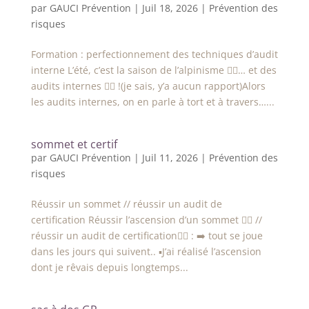
par
GAUCI Prévention
|
Juil 18, 2026
|
Prévention des
risques
Formation : perfectionnement des techniques d’audit
interne L’été, c’est la saison de l’alpinisme 🧗‍♀️… et des
audits internes 👷‍♀️ !(je sais, y’a aucun rapport)Alors
les audits internes, on en parle à tort et à travers…...
sommet et certif
par
GAUCI Prévention
|
Juil 11, 2026
|
Prévention des
risques
Réussir un sommet // réussir un audit de
certification Réussir l’ascension d’un sommet 🧗‍♀️ //
réussir un audit de certification👷‍♀️ : ➡️ tout se joue
dans les jours qui suivent.. ▪️J’ai réalisé l’ascension
dont je rêvais depuis longtemps...